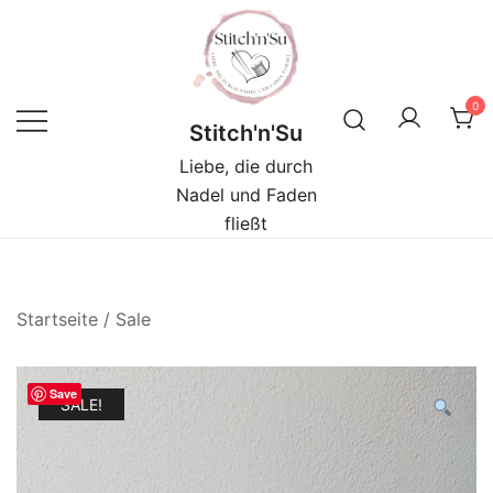
Zum
Inhalt
springen
0
Stitch'n'Su
Liebe, die durch
Nadel und Faden
fließt
Startseite
/
Sale
Save
SALE!