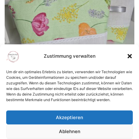
auf
der
Produktseite
gewählt
werden
Zustimmung verwalten
Um dir ein optimales Erlebnis zu bieten, verwenden wir Technologien wie
Cookies, um Geräteinformationen zu speichern und/oder darauf
zuzugreifen. Wenn du diesen Technologien zustimmst, können wir Daten
Kulturtasche Blumen
wie das Surfverhalten oder eindeutige IDs auf dieser Website verarbeiten.
Wenn du deine Zustimmung nicht erteilst oder zurückziehst, können
18,50
€
bestimmte Merkmale und Funktionen beeinträchtigt werden.
Dieses
AUSFÜHRUNG WÄHLEN
Akzeptieren
Produkt
weist
Ablehnen
mehrere