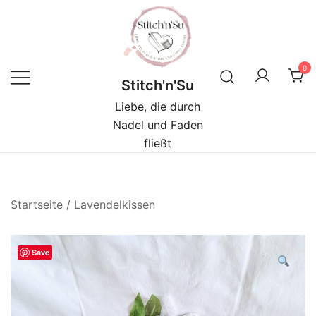
Zum
Inhalt
springen
0
Stitch'n'Su
Liebe, die durch
Nadel und Faden
fließt
Startseite
/
Lavendelkissen
Save